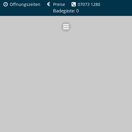
Zum
Öffnungszeiten
Preise
07073 1280
Inhalt
Badegäste: 0
springen