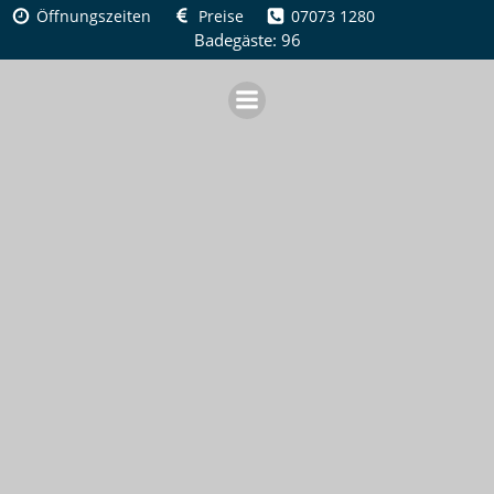
Zum
Öffnungszeiten
Preise
07073 1280
Inhalt
Badegäste: 96
springen