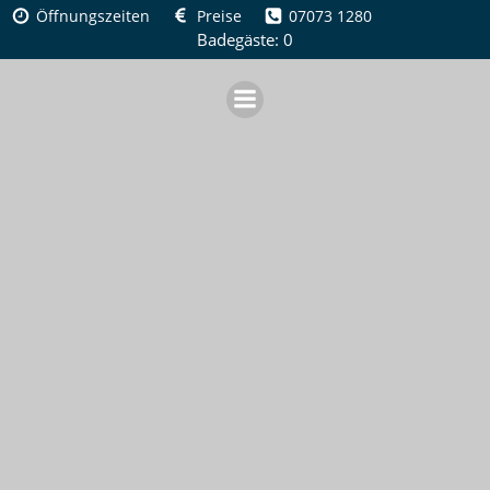
Zum
Öffnungszeiten
Preise
07073 1280
Inhalt
Badegäste: 0
springen