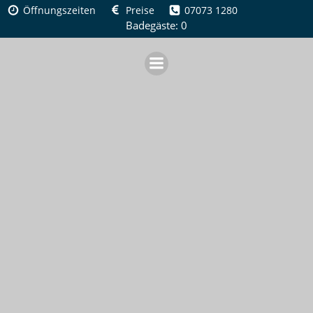
Zum
Öffnungszeiten
Preise
07073 1280
Inhalt
Badegäste: 0
springen