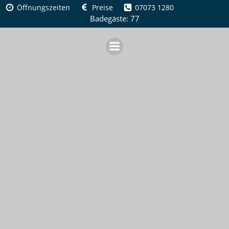
Zum
Öffnungszeiten
Preise
07073 1280
Inhalt
Badegäste: 77
springen