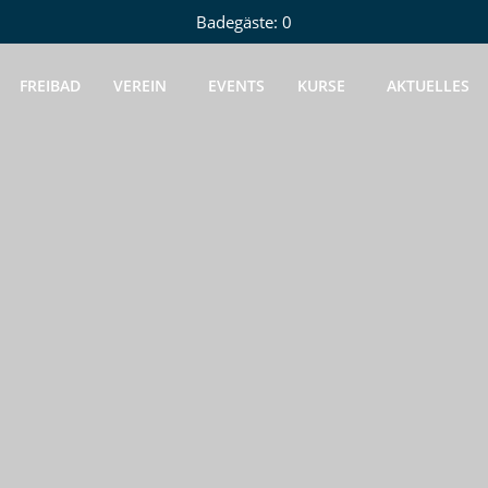
Badegäste: 0
FREIBAD
VEREIN
EVENTS
KURSE
AKTUELLES