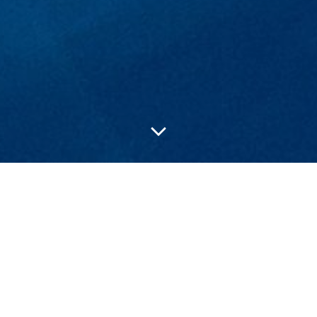
Impressum
|
Satzung und Beitragsordnung
|
Datenschutz
© 2026 Förderverein Freibad Ammerbuch e.V.
August 27, 2025