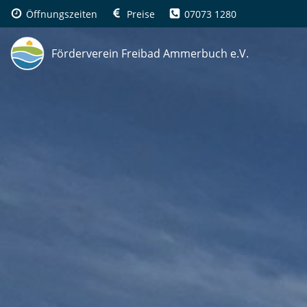
Zum
Öffnungszeiten
Preise
07073 1280
Inhalt
springen
Förderverein Freibad Ammerbuch e.V.