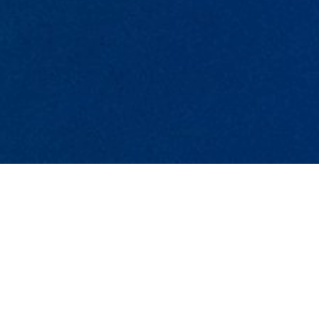
Suchen
Kürzliche Veröffentlichungen
Handballer gehen baden – Triathlon-