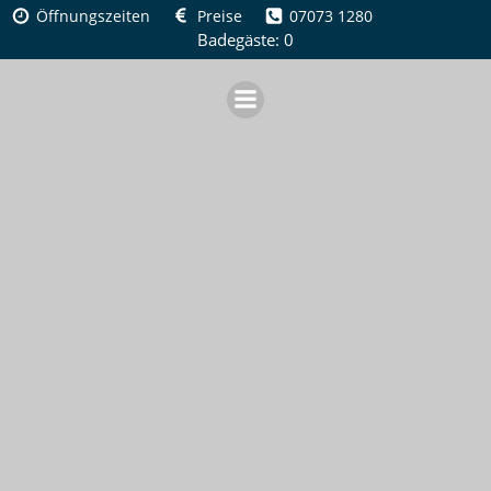
Zum
Öffnungszeiten
Preise
07073 1280
Inhalt
Badegäste: 0
springen