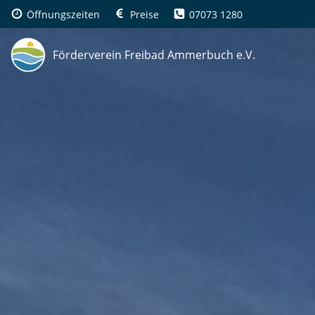
Zum
Öffnungszeiten
Preise
07073 1280
Inhalt
springen
Förderverein Freibad Ammerbuch e.V.