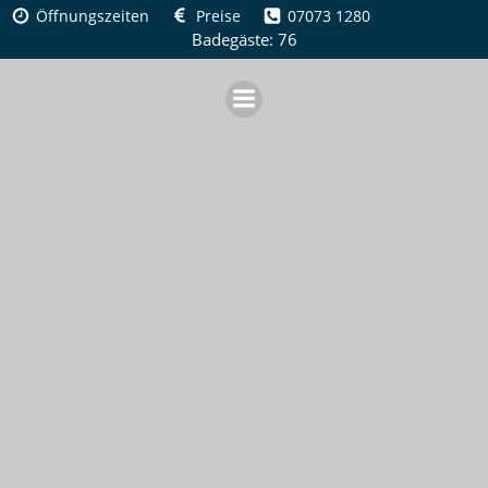
Zum
Öffnungszeiten
Preise
07073 1280
Inhalt
Badegäste: 76
springen