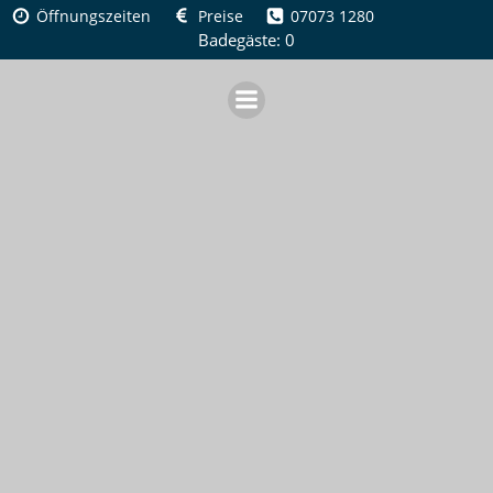
Zum
Öffnungszeiten
Preise
07073 1280
Inhalt
Badegäste: 0
springen