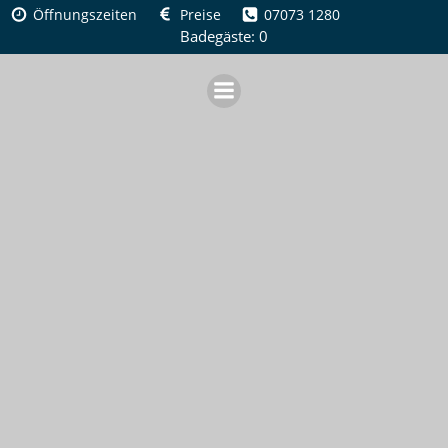
Zum
Öffnungszeiten
Preise
07073 1280
Inhalt
Badegäste: 0
springen