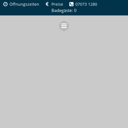
Zum
Öffnungszeiten
Preise
07073 1280
Inhalt
Badegäste: 0
springen