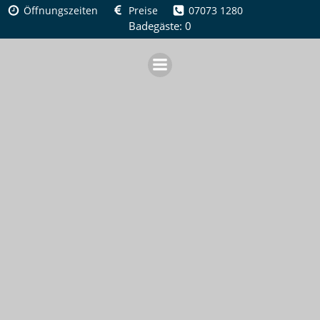
Zum
Öffnungszeiten
Preise
07073 1280
Inhalt
Badegäste: 0
springen