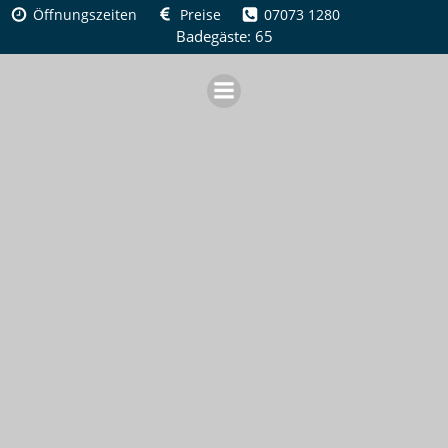
Zum
Öffnungszeiten
Preise
07073 1280
Inhalt
Badegäste: 65
springen